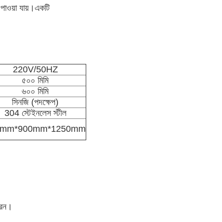
 পাওয়া যায়।একটি
220V/50HZ
৫০০ মিমি
৬০০ মিমি
সিনজি (পদক্ষেপ)
304 স্টেইনলেস স্টীল
0mm*900mm*1250mm
ারেন।