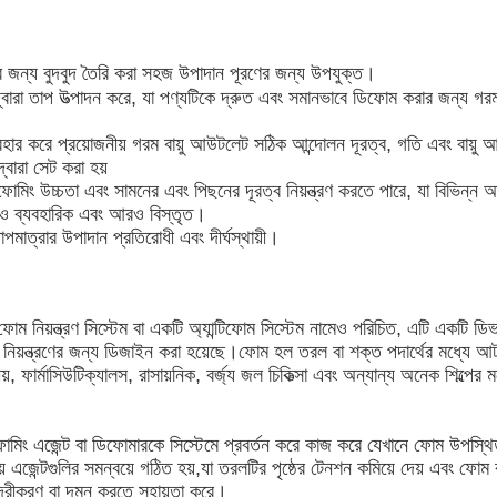
র জন্য বুদবুদ তৈরি করা সহজ উপাদান পূরণের জন্য উপযুক্ত।
দ্বারা তাপ উত্পাদন করে, যা পণ্যটিকে দ্রুত এবং সমানভাবে ডিফোম করার জন্য গর
ব্যবহার করে প্রয়োজনীয় গরম বায়ু আউটলেট সঠিক আন্দোলন দূরত্ব, গতি এবং বায়ু
দ্বারা সেট করা হয়
ফোমিং উচ্চতা এবং সামনের এবং পিছনের দূরত্ব নিয়ন্ত্রণ করতে পারে, যা বিভিন্ন আক
ও ব্যবহারিক এবং আরও বিস্তৃত।
তাপমাত্রার উপাদান প্রতিরোধী এবং দীর্ঘস্থায়ী।
 নিয়ন্ত্রণ সিস্টেম বা একটি অ্যান্টিফোম সিস্টেম নামেও পরিচিত, এটি একটি ডিভা
া নিয়ন্ত্রণের জন্য ডিজাইন করা হয়েছে।ফোম হল তরল বা শক্ত পদার্থের মধ্যে 
য়, ফার্মাসিউটিক্যালস, রাসায়নিক, বর্জ্য জল চিকিত্সা এবং অন্যান্য অনেক শিল্পের ম
-ফোমিং এজেন্ট বা ডিফোমারকে সিস্টেমে প্রবর্তন করে কাজ করে যেখানে ফোম উপস্
য় এজেন্টগুলির সমন্বয়ে গঠিত হয়,যা তরলটির পৃষ্ঠের টেনশন কমিয়ে দেয় এবং ফোম 
 দূরীকরণ বা দমন করতে সহায়তা করে।