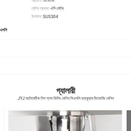
প্রয়োগ:
ডিফোমিং
মোটর প্রকার:
এসি মোটর
উপাদান:
SUS304
পিএলসি
গ্যালারী
JYJ অটোমেটিক লিপ গ্লস ফিলিং মেশিন পিএলসি ভ্যাকুয়াম ডিফোমিং মেশিন