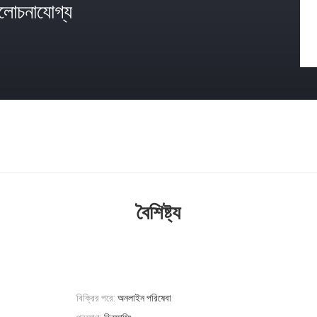
োচনাযোগ্য
বৈশিষ্ট্য
বিক্রির পরে:
অনলাইন পরিষেবা