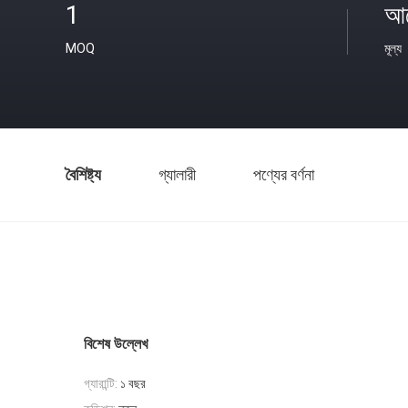
1
আল
MOQ
মূল্য
বৈশিষ্ট্য
গ্যালারী
পণ্যের বর্ণনা
বিশেষ উল্লেখ
গ্যারান্টি:
১ বছর