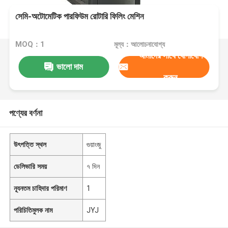
সেমি-অটোমেটিক পারফিউম রোটারি ফিলিং মেশিন
MOQ：1
মূল্য：আলোচনাযোগ্য
আমাদের সাথে যোগাযোগ
ভালো দাম
করুন
পণ্যের বর্ণনা
উৎপত্তি স্থল
গুয়াংজু
ডেলিভারি সময়
৭ দিন
ন্যূনতম চাহিদার পরিমাণ
1
পরিচিতিমুলক নাম
JYJ