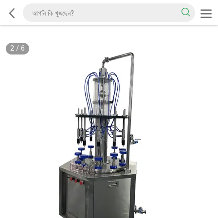
2
/
6