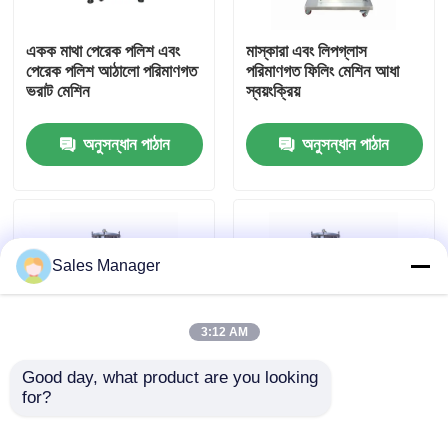
একক মাথা পেরেক পলিশ এবং
মাস্কারা এবং লিপগ্লাস
আমাদের সম্পর্কে
পেরেক পলিশ আঠালো পরিমাণগত
পরিমাণগত ফিলিং মেশিন আধা
ভরাট মেশিন
স্বয়ংক্রিয়
কারখানা ভ্রমণ
অনুসন্ধান পাঠান
অনুসন্ধান পাঠান
মান নিয়ন্ত্রণ
উদ্ধৃতির জন্য আবেদন
Sales Manager
লিপস্টিক উৎপাদন লাইন
3:12 AM
স্বয়ংক্রিয় ঠোঁট গ্লস ফিলিং মেশিন
Good day, what product are you looking 
for?
মাস্কারা এবং লিপগ্লাস
উল্লম্ব চাপযুক্ত পরিমাণগত
পরিমাণগত ফিলিং মেশিন
মাস্কারা এবং লিপগ্লাস ফিলিং
মাস্কারা ভর্তি মেশিন
হাইড্রাফেশিয়াল ইনজেকশন
মেশিন