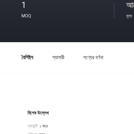
1
আল
MOQ
মূল্য
বৈশিষ্ট্য
গ্যালারী
পণ্যের বর্ণনা
বিশেষ উল্লেখ
গ্যারান্টি:
১ বছর