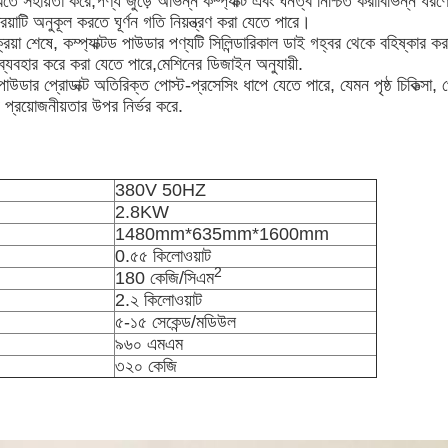
ে সহায়তা করে,পণ্য জুড়ে অভিন্ন কম্প্যাক্ট এবং ঘনত্ব নিশ্চিত করাবিভিন্ন ধর
্রিয়াটি অনুকূল করতে ঘূর্ণন গতি নিয়ন্ত্রণ করা যেতে পারে।
্রিয়া শেষে, কম্প্যাক্টড পাউডার পণ্যটি সিলিন্ডারিকাল ডাই গহ্বর থেকে বহিষ্কার করা
ম ব্যবহার করে করা যেতে পারে,মেশিনের ডিজাইন অনুযায়ী.
 পাউডার প্রোডাক্ট অতিরিক্ত পোস্ট-প্রসেসিং ধাপে যেতে পারে, যেমন পৃষ্ঠ চিকিত্সা,
ষ প্রয়োজনীয়তার উপর নির্ভর করে.
380V 50HZ
2.8KW
1480mm*635mm*1600mm
0.৫৫ কিলোওয়াট
2
180 কেজি/সিএম
2.২ কিলোওয়াট
৫-১৫ সেকেন্ড/মডিউল
৯৬০ এমএম
৩২০ কেজি