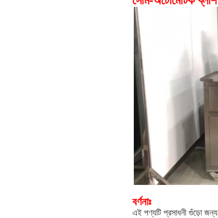
সেমি-অটোমেটিক ব্লাশ
বর্ণনাঃ
এই পণ্যটি প্রসাধনী গুঁড়ো জন্য