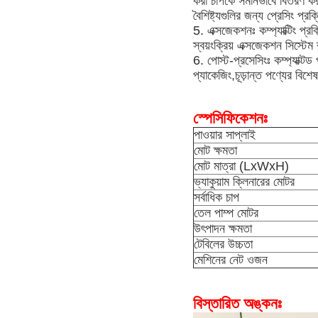
করা চাপকে সমানভাবে বিতরণ করত
বৈশিষ্ট্যগুলির জন্য প্রেসিং প্রক
5. এক্সজেকশনঃ কম্প্যাক্টিং প্রক
স্বয়ংক্রিয় এক্সজেকশন সিস্টে
6. পোস্ট-প্রসেসিংঃ কম্প্যাক্টড
প্যাকেজিং,চূড়ান্ত পণ্যের বিশে
স্পেসিফিকেশনঃ
পাওয়ার সাপ্লাই
মোট ক্ষমতা
মোট মাত্রা (LxWxH)
ভ্যাকুয়াম ক্লিনারের মোটর
সর্বাধিক চাপ
তেল পাম্প মোটর
উৎপাদন ক্ষমতা
টেবিলের উচ্চতা
মেশিনের নেট ওজন
বিস্তারিত অঙ্কনঃ