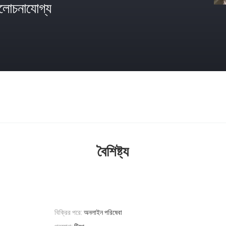
োচনাযোগ্য
বৈশিষ্ট্য
বিক্রির পরে:
অনলাইন পরিষেবা