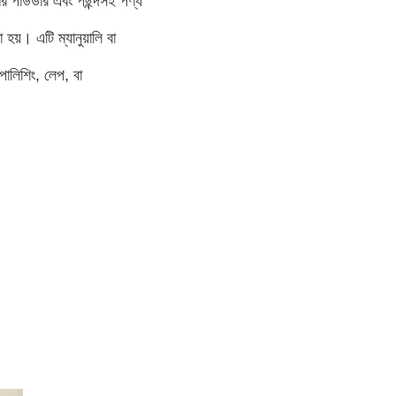
ণের পাউডার এবং পছন্দসই পণ্য
 হয়। এটি ম্যানুয়ালি বা
 পোলিশিং, লেপ, বা