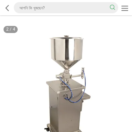
2
/
4