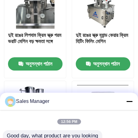
আমাদের সম্পর্কে
দুই রঙের লিপবাম ক্রিম স্ক্রু গরম
দুই রঙের স্ক্রু হ্যান্ড কেয়ার ক্রিম
কারখানা ভ্রমণ
ভরাট মেশিন বড় ক্ষমতা সঙ্গে
হিটিং ফিলিং মেশিন
মান নিয়ন্ত্রণ
অনুসন্ধান পাঠান
অনুসন্ধান পাঠান
উদ্ধৃতির জন্য আবেদন
লিপস্টিক উৎপাদন লাইন
Sales Manager
স্বয়ংক্রিয় ঠোঁট গ্লস ফিলিং মেশিন
12:56 PM
মাস্কারা ভর্তি মেশিন
Good day, what product are you looking 