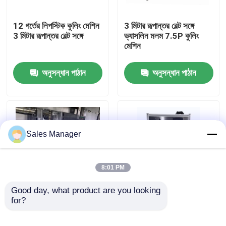
12 গর্তের লিপস্টিক কুলিং মেশিন
3 মিটার রূপান্তর বেল্ট সঙ্গে
আমাদের সম্পর্কে
3 মিটার রূপান্তর বেল্ট সঙ্গে
ভ্যাসলিন মলম 7.5P কুলিং
মেশিন
কারখানা ভ্রমণ
অনুসন্ধান পাঠান
অনুসন্ধান পাঠান
মান নিয়ন্ত্রণ
উদ্ধৃতির জন্য আবেদন
Sales Manager
লিপস্টিক উৎপাদন লাইন
8:01 PM
স্বয়ংক্রিয় ঠোঁট গ্লস ফিলিং মেশিন
Good day, what product are you looking 
for?
স্বয়ংক্রিয় 12 গর্ত লিপবালম
স্বয়ংক্রিয় 12 গর্ত slanted
অ্যালুমিনিয়াম ছাঁচনির্মাণ মেশিন
অ্যালুমিনিয়াম ছাঁচ
মাস্কারা ভর্তি মেশিন
demolding মেশিন