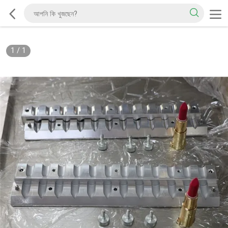
1
/
1