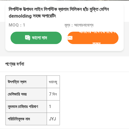
লিপস্টিক উত্পাদন লাইন লিপস্টিক ব্যালাম সিলিকন ছাঁচ মুক্তি মেশিন
demolding সহজ অপারেটিং
MOQ：1
মূল্য：আলোচনাযোগ্য
আমাদের সাথে যোগাযোগ
ভালো দাম
করুন
পণ্যের বর্ণনা
উৎপত্তি স্থল
গুয়াংজু
ডেলিভারি সময়
7 দিন
ন্যূনতম চাহিদার পরিমাণ
1
পরিচিতিমুলক নাম
JYJ