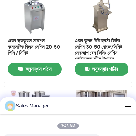
আমাদের সম্পর্কে
কারখানা ভ্রমণ
এয়ার ভ্যাকুয়াম সাকশন
এয়ার কুশন বিবি ফ্রস্ট ফিলিং
কসমেটিক ক্রিম মেশিন 20-50
মেশিন 30-50 বোতল/মিনিট
পিসি / মিনিট
মেকআপ বেস ফিলিং মেশিন
মান নিয়ন্ত্রণ
স্টেইনলেস স্টীল উপাদান
অনুসন্ধান পাঠান
অনুসন্ধান পাঠান
উদ্ধৃতির জন্য আবেদন
লিপস্টিক উৎপাদন লাইন
Sales Manager
স্বয়ংক্রিয় ঠোঁট গ্লস ফিলিং মেশিন
3:43 AM
মাস্কারা ভর্তি মেশিন