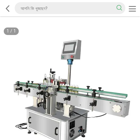
1
/
1