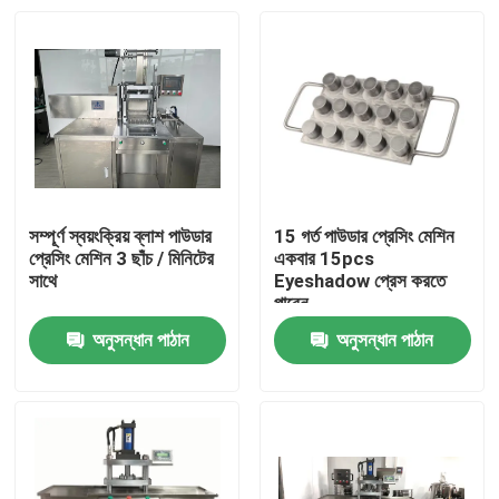
সম্পূর্ণ স্বয়ংক্রিয় ব্লাশ পাউডার
15 গর্ত পাউডার প্রেসিং মেশিন
প্রেসিং মেশিন 3 ছাঁচ / মিনিটের
একবার 15pcs
সাথে
Eyeshadow প্রেস করতে
পারেন
অনুসন্ধান পাঠান
অনুসন্ধান পাঠান
বাড়ি
পণ্য
ভিডিও