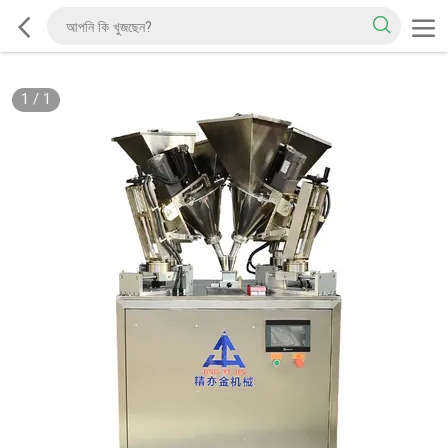
1
/
1