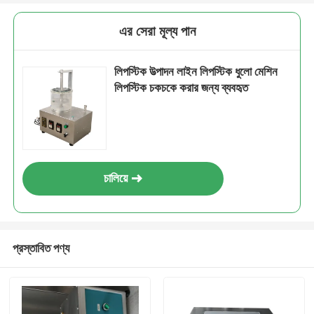
এর সেরা মূল্য পান
লিপস্টিক উত্পাদন লাইন লিপস্টিক ধুলো মেশিন
লিপস্টিক চকচকে করার জন্য ব্যবহৃত
চালিয়ে
প্রস্তাবিত পণ্য