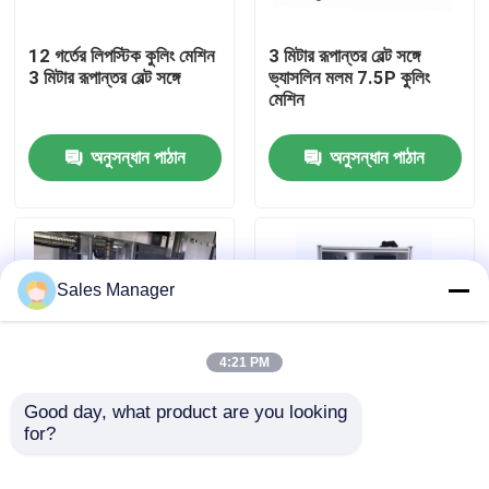
12 গর্তের লিপস্টিক কুলিং মেশিন
3 মিটার রূপান্তর বেল্ট সঙ্গে
আমাদের সম্পর্কে
3 মিটার রূপান্তর বেল্ট সঙ্গে
ভ্যাসলিন মলম 7.5P কুলিং
মেশিন
কারখানা ভ্রমণ
অনুসন্ধান পাঠান
অনুসন্ধান পাঠান
মান নিয়ন্ত্রণ
উদ্ধৃতির জন্য আবেদন
Sales Manager
লিপস্টিক উৎপাদন লাইন
4:21 PM
স্বয়ংক্রিয় ঠোঁট গ্লস ফিলিং মেশিন
Good day, what product are you looking 
for?
স্বয়ংক্রিয় 12 গর্ত লিপবালম
স্বয়ংক্রিয় 12 গর্ত slanted
অ্যালুমিনিয়াম ছাঁচনির্মাণ মেশিন
অ্যালুমিনিয়াম ছাঁচ
মাস্কারা ভর্তি মেশিন
demolding মেশিন