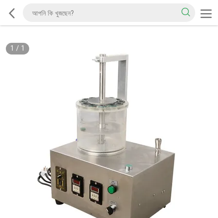
1
/
1