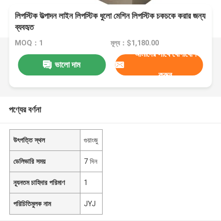
লিপস্টিক উত্পাদন লাইন লিপস্টিক ধুলো মেশিন লিপস্টিক চকচকে করার জন্য
ব্যবহৃত
MOQ：1
মূল্য：$1,180.00
আমাদের সাথে যোগাযোগ
ভালো দাম
করুন
পণ্যের বর্ণনা
উৎপত্তি স্থল
গুয়াংজু
ডেলিভারি সময়
7 দিন
ন্যূনতম চাহিদার পরিমাণ
1
পরিচিতিমুলক নাম
JYJ